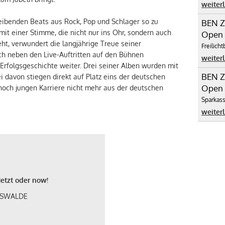
weiter
reibenden Beats aus Rock, Pop und Schlager so zu
BEN Z
mit einer Stimme, die nicht nur ins Ohr, sondern auch
Open A
eht, verwundert die langjährige Treue seiner
Freilich
h neben den Live-Auftritten auf den Bühnen
weiter
Erfolgsgeschichte weiter. Drei seiner Alben wurden mit
BEN Z
i davon stiegen direkt auf Platz eins der deutschen
Open A
r noch jungen Karriere nicht mehr aus der deutschen
Sparkas
weiter
Jetzt oder now!
ERSWALDE