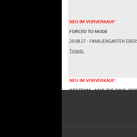
NEU
IM
VORVERKAUF
!
FORCED TO MODE
20.08.27 - FAMILIENGARTEN EB
Tickets
NEU
IM
VORVERKAUF
!
WESTBAM - SAVE THE RAVE 2027
17.04.27 - STROMWERK DRESDEN
Tickets