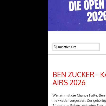
BEN ZUCKER - 
AIRS 2026
Wer einmal die Chance hatte, Ben 
nie wieder vergessen. Der gebürtig
Bühne zum Beben und seine Fans z