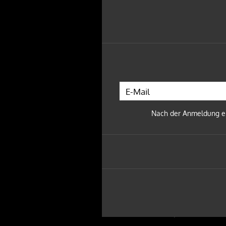
NEU
IM
VORVERKAUF
!
WESTBAM - SAVE THE RAVE 2027
10.04.27 - TÄUBCHENTHAL LEIPZI
Tickets
NEU
IM
VORVERKAUF
!
Nach der Anmeldung erh
KUPFERGOLD - BOSS BITCH BAR
30.01.27 - CLUB PUSCHKIN DRESD
Tickets
NEU
IM
VORVERKAUF
!
Ben Zucker - Kämpferherz - Die 