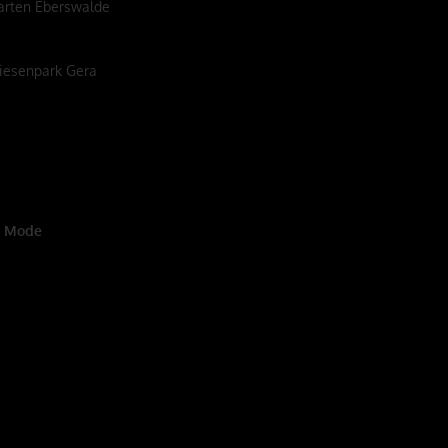
garten Eberswalde
wiesenpark Gera
e Mode