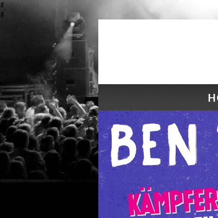
#
#
H