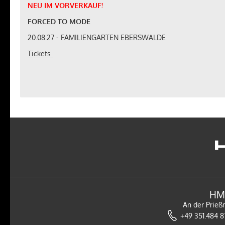
NEU
IM
VORVERKAUF
!
FORCED TO MODE
20.08.27 - FAMILIENGARTEN EBERSWALDE
Tickets
NEU
IM
VORVERKAUF
!
WESTBAM - SAVE THE RAVE 2027
17.04.27 - STROMWERK DRESDEN
Tickets
HM
NEU
IM
VORVERKAUF
!
An der Prieß
WESTBAM - SAVE THE RAVE 2027
+49 351.484 