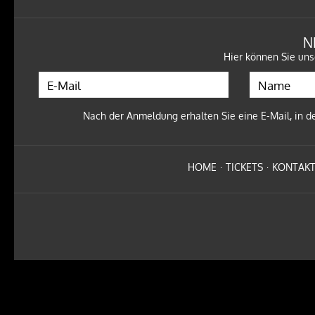
10.04.27 - TÄUBCHENTHAL LEIPZIG
Tickets
N
Hier können Sie uns
NEU
IM
VORVERKAUF
!
Nach der Anmeldung erhalten Sie eine E-Mail, in de
KUPFERGOLD - BOSS BITCH BARMAID TOUR 2027
30.01.27 - CLUB PUSCHKIN DRESDEN
Tickets
HOME
TICKETS
KONTAK
NEU
IM
VORVERKAUF
!
Ben Zucker - Kämpferherz - Die Open-Airs 2026
11.09.26 - Freilichtbühne Familiengarten Eberswalde
Tickets