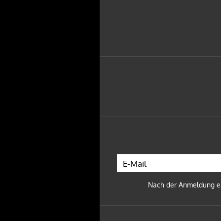
17.04.27 - STROMWERK DRESDE
Tickets
NEU
IM
VORVERKAUF
!
WESTBAM - SAVE THE RAVE 20
10.04.27 - TÄUBCHENTHAL LEIPZ
Tickets
NEU
IM
VORVERKAUF
!
Nach der Anmeldung erh
KUPFERGOLD - BOSS BITCH BA
30.01.27 - CLUB PUSCHKIN DRE
Tickets