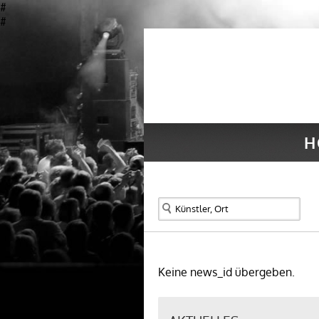
#
#
H
Keine news_id übergeben.