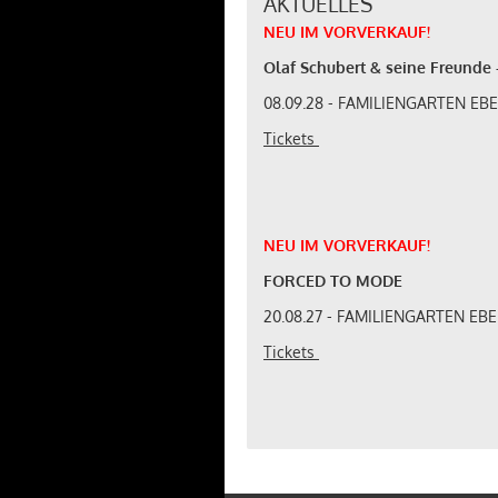
AKTUELLES
NEU
IM
VORVERKAUF
!
Olaf Schubert & seine Freunde -
08.09.28 - FAMILIENGARTEN E
Tickets
NEU
IM
VORVERKAUF
!
FORCED TO MODE
20.08.27 - FAMILIENGARTEN E
Tickets
NEU
IM
VORVERKAUF
!
WESTBAM - SAVE THE RAVE 20