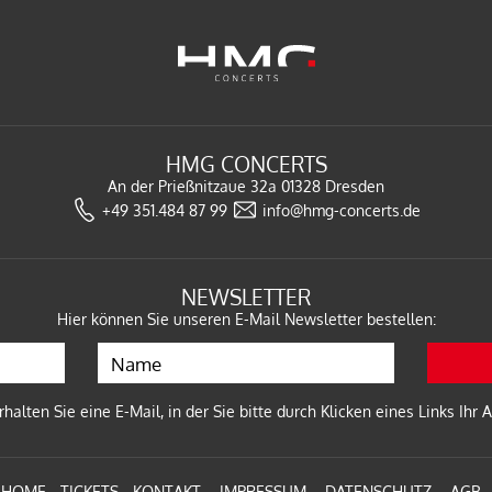
N
HMG CONCERTS
An der Prießnitzaue 32a
01328 Dresden
27
+49 351.484 87 99
info@hmg-concerts.de
IG
NEWSLETTER
Hier können Sie unseren E-Mail Newsletter bestellen:
alten Sie eine E-Mail, in der Sie bitte durch Klicken eines Links Ihr
RMAID TOUR 2027
SDEN
HOME
TICKETS
KONTAKT
IMPRESSUM
DATENSCHUTZ
AGB