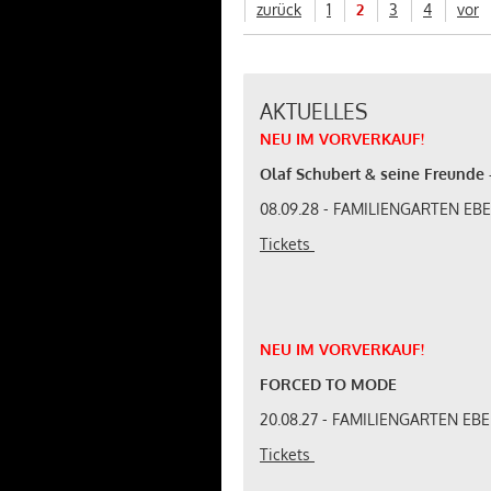
zurück
1
2
3
4
vor
AKTUELLES
NEU
IM
VORVERKAUF
!
Olaf Schubert & seine Freunde -
08.09.28 - FAMILIENGARTEN E
Tickets
NEU
IM
VORVERKAUF
!
FORCED TO MODE
20.08.27 - FAMILIENGARTEN E
Tickets