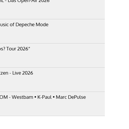
iL - Das Open-Air 2026
Music of Depeche Mode
os? Tour 2026“
tzen - Live 2026
DOM - Westbam • K-Paul • Marc DePulse