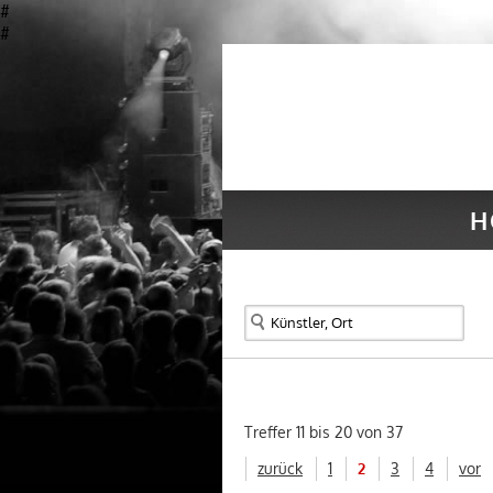
#
#
H
Treffer
11 bis 20
von
37
zurück
1
2
3
4
vor