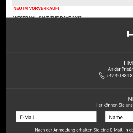
NEU
IM
VORVERKAUF
!
WESTBAM - SAVE THE RAVE 2027
17.04.27 - STROMWERK DRESDEN
Tickets
HM
NEU
IM
VORVERKAUF
!
An der Prieß
WESTBAM - SAVE THE RAVE 2027
+49 351.484 
10.04.27 - TÄUBCHENTHAL LEIPZIG
Tickets
N
Hier können Sie uns
NEU
IM
VORVERKAUF
!
Nach der Anmeldung erhalten Sie eine E-Mail, in de
KUPFERGOLD - BOSS BITCH BARMAID TOUR 2027