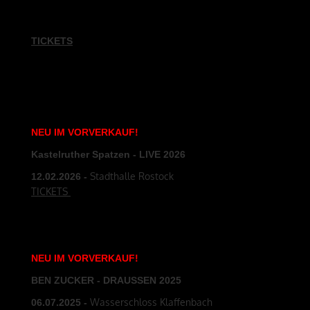
22.08.25
- Arno-Lippmann-Schacht Altenberg
TICKETS
NEU
IM
VORVERKAUF
!
Kastelruther Spatzen - LIVE 2026
Stadthalle Rostock
12.02
.2026
-
TICKETS
NEU
IM
VORVERKAUF
!
BEN ZUCKER - DRAUSSEN 2025
Wasserschloss Klaffenbach
06.07
.2025
-