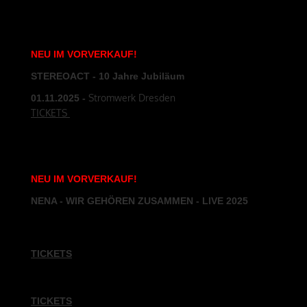
NEU
IM
VORVERKAUF
!
STEREOACT - 10 Jahre Jubiläum
Stromwerk Dresden
01.11
.2025
-
TICKETS
NEU
IM
VORVERKAUF
!
NENA - WIR GEHÖREN ZUSAMMEN - LIVE 2025
11.07.25
- Freilichtbühne Spremberg
TICKETS
25.07.25
- Schloss Oranienburg
TICKETS