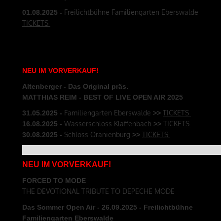
Freilichtbühne Familiengarten Eberswalde
01.08
.2025
-
TICKETS
NEU
IM
VORVERKAUF
!
Altenberger - Das Original präs.
MATTHIAS REIM - BEST OF LIVE OPEN AIR 2025
Familiengarten Eberswalde
TICKETS
31.05
.2025
-
>>
Wasserschloss Klaffenbach
TICKETS
16.08
.2025
-
>>
Schloss Oranienburg
TICKETS
30.08
.2025
-
>>
NEU IM VORVERKAUF!
FORCED TO MODE
THE DEVOTIONAL TRIBUTE TO DEPECHE MODE
Das Sommer Open Air - 26.09
.2025
- Freilichtbühne
Familiengarten Eberswalde