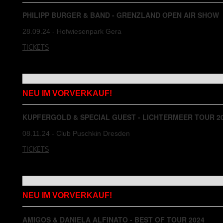
PHILIPP BURGER & BAND - GRENZLAND OPEN AIR SHOW
28.09.24 - Hofwiesenpark Gera
TICKETS
NEU IM VORVERKAUF!
KUPFERGOLD & SPECIAL GUEST - LICHTERMEER TOUR 2
08.11.24 - Club Puschkin Dresden
TICKETS
NEU IM VORVERKAUF!
AMIGOS & DANIELA ALFINATO - BEST OF TOUR 2024