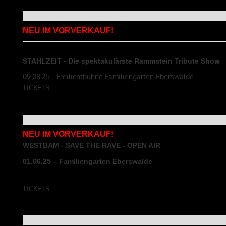
NEU IM VORVERKAUF!
STAHLZEIT - Die spektakulärste Rammstein Tribute Show
09.08.25 - Freilichtbühne Familiengarten Eberswalde
TICKETS
NEU IM VORVERKAUF!
WESTBAM - SAVE THE RAVE - OPEN AIR
01.06.25 – Familiengarten Eberswalde
TICKETS