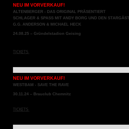
NEU IM VORVERKAUF!
ALTENBERGER - DAS ORIGINAL PRÄSENTIERT
SCHLAGER & SPASS MIT ANDY BORG UND DEN STARGÄS
G.G. ANDERSON & MICHAEL HECK
24.08.25 – Gründelstadion Geising
TICKETS
NEU IM VORVERKAUF!
WESTBAM - SAVE THE RAVE
30.11.24 – Brauclub Chemnitz
TICKETS