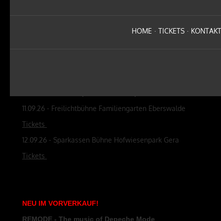
30.01.27 - CLUB PUSCHKIN DRESDEN
Tickets
HOME
TICKETS
KONTAK
NEU
IM
VORVERKAUF
!
Ben Zucker - Kämpferherz - Die Open-Airs 2026
11.09.26 - Freilichtbühne Familiengarten Eberswalde
Tickets
12.09.26 - Sparkassen Bühne Hofwiesenpark Gera
Tickets
NEU
IM
VORVERKAUF
!
REMODE - The music of Depeche Mode