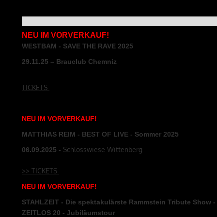
NEU IM VORVERKAUF!
WESTBAM - SAVE THE RAVE 2025
29.11.25 – Brauclub Chemniz
TICKETS
NEU
IM
VORVERKAUF
!
MATTHIAS REIM - BEST OF LIVE - Sommer 2025
Schlosswiese Wittenberg
06.09
.2025
-
>>
TICKETS
NEU
IM
VORVERKAUF
!
STAHLZEIT - Die spektakulärste Rammstein Tribute Show -
ZEITLOS 20 - Jubiläumstour