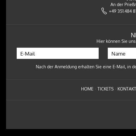
NEU
IM
VORVERKAUF
!
An der Prieß
WESTBAM - SAVE THE RAVE 2027
+49 351.484 
10.04.27 - TÄUBCHENTHAL LEIPZIG
Tickets
N
Hier können Sie uns
NEU
IM
VORVERKAUF
!
Nach der Anmeldung erhalten Sie eine E-Mail, in de
KUPFERGOLD - BOSS BITCH BARMAID TOUR 2027
30.01.27 - CLUB PUSCHKIN DRESDEN
Tickets
HOME
TICKETS
KONTAK
NEU
IM
VORVERKAUF
!
Ben Zucker - Kämpferherz - Die Open-Airs 2026