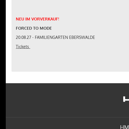
NEU
IM
VORVERKAUF
!
FORCED TO MODE
20.08.27 - FAMILIENGARTEN EBERSWALDE
Tickets
NEU
IM
VORVERKAUF
!
WESTBAM - SAVE THE RAVE 2027
17.04.27 - STROMWERK DRESDEN
Tickets
HM